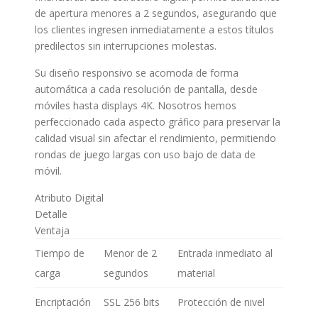
de apertura menores a 2 segundos, asegurando que
los clientes ingresen inmediatamente a estos títulos
predilectos sin interrupciones molestas.
Su diseño responsivo se acomoda de forma
automática a cada resolución de pantalla, desde
móviles hasta displays 4K. Nosotros hemos
perfeccionado cada aspecto gráfico para preservar la
calidad visual sin afectar el rendimiento, permitiendo
rondas de juego largas con uso bajo de data de
móvil.
Atributo Digital
Detalle
Ventaja
Tiempo de
Menor de 2
Entrada inmediato al
carga
segundos
material
Encriptación
SSL 256 bits
Protección de nivel