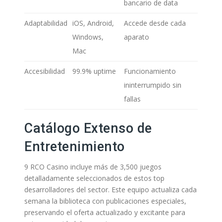
bancario de data
Adaptabilidad
iOS, Android,
Accede desde cada
Windows,
aparato
Mac
Accesibilidad
99.9% uptime
Funcionamiento
ininterrumpido sin
fallas
Catálogo Extenso de
Entretenimiento
9 RCO Casino incluye más de 3,500 juegos
detalladamente seleccionados de estos top
desarrolladores del sector. Este equipo actualiza cada
semana la biblioteca con publicaciones especiales,
preservando el oferta actualizado y excitante para