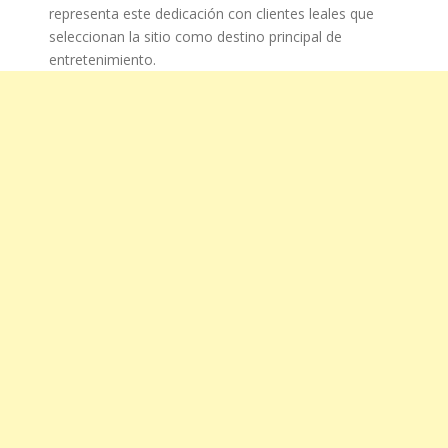
representa este dedicación con clientes leales que
seleccionan la sitio como destino principal de
entretenimiento.