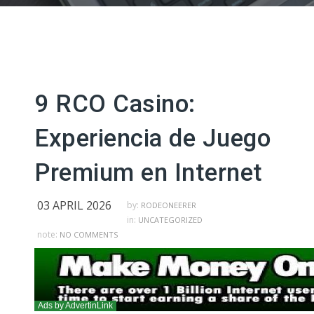
9 RCO Casino:
Experiencia de Juego
Premium en Internet
03 APRIL 2026
by:
RODEONEERER
in:
UNCATEGORIZED
note:
NO COMMENTS