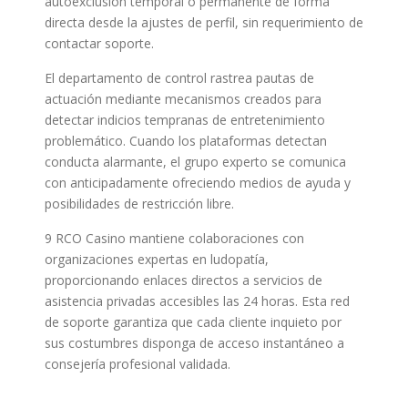
autoexclusión temporal o permanente de forma
directa desde la ajustes de perfil, sin requerimiento de
contactar soporte.
El departamento de control rastrea pautas de
actuación mediante mecanismos creados para
detectar indicios tempranas de entretenimiento
problemático. Cuando los plataformas detectan
conducta alarmante, el grupo experto se comunica
con anticipadamente ofreciendo medios de ayuda y
posibilidades de restricción libre.
9 RCO Casino mantiene colaboraciones con
organizaciones expertas en ludopatía,
proporcionando enlaces directos a servicios de
asistencia privadas accesibles las 24 horas. Esta red
de soporte garantiza que cada cliente inquieto por
sus costumbres disponga de acceso instantáneo a
consejería profesional validada.