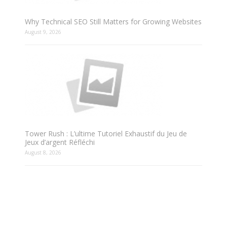
Why Technical SEO Still Matters for Growing Websites
August 9, 2026
Tower Rush : L’ultime Tutoriel Exhaustif du Jeu de
Jeux d’argent Réfléchi
August 8, 2026