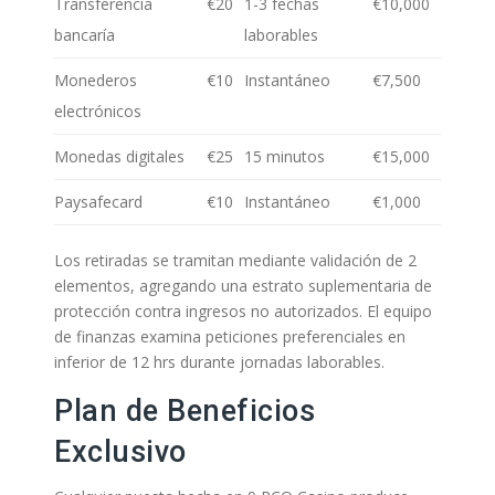
Transferencia
€20
1-3 fechas
€10,000
bancaría
laborables
Monederos
€10
Instantáneo
€7,500
electrónicos
Monedas digitales
€25
15 minutos
€15,000
Paysafecard
€10
Instantáneo
€1,000
Los retiradas se tramitan mediante validación de 2
elementos, agregando una estrato suplementaria de
protección contra ingresos no autorizados. El equipo
de finanzas examina peticiones preferenciales en
inferior de 12 hrs durante jornadas laborables.
Plan de Beneficios
Exclusivo