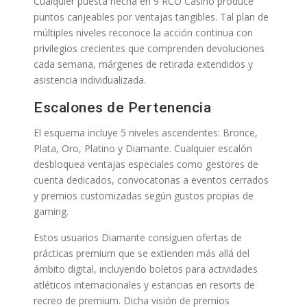
Cualquier puesta hecha en 9 RCO Casino produce
puntos canjeables por ventajas tangibles. Tal plan de
múltiples niveles reconoce la acción continua con
privilegios crecientes que comprenden devoluciones
cada semana, márgenes de retirada extendidos y
asistencia individualizada.
Escalones de Pertenencia
El esquema incluye 5 niveles ascendentes: Bronce,
Plata, Oro, Platino y Diamante. Cualquier escalón
desbloquea ventajas especiales como gestores de
cuenta dedicados, convocatorias a eventos cerrados
y premios customizadas según gustos propias de
gaming.
Estos usuarios Diamante consiguen ofertas de
prácticas premium que se extienden más allá del
ámbito digital, incluyendo boletos para actividades
atléticos internacionales y estancias en resorts de
recreo de premium. Dicha visión de premios