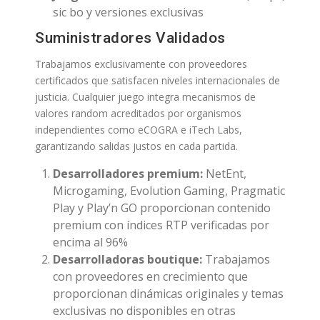
sic bo y versiones exclusivas
Suministradores Validados
Trabajamos exclusivamente con proveedores
certificados que satisfacen niveles internacionales de
justicia. Cualquier juego integra mecanismos de
valores random acreditados por organismos
independientes como eCOGRA e iTech Labs,
garantizando salidas justos en cada partida.
Desarrolladores premium:
NetEnt,
Microgaming, Evolution Gaming, Pragmatic
Play y Play’n GO proporcionan contenido
premium con índices RTP verificadas por
encima al 96%
Desarrolladoras boutique:
Trabajamos
con proveedores en crecimiento que
proporcionan dinámicas originales y temas
exclusivas no disponibles en otras