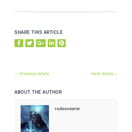
SHARE THIS ARTICLE
←
Previous Article
Next Article
→
ABOUT THE AUTHOR
rodeoneerer