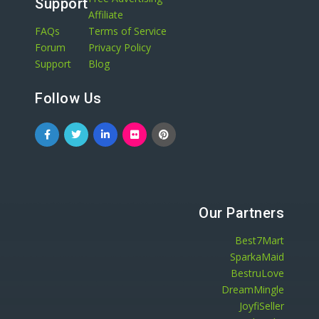
Support
Affiliate
FAQs
Terms of Service
Forum
Privacy Policy
Support
Blog
Follow Us
Our Partners
Best7Mart
SparkaMaid
BestruLove
DreamMingle
JoyfiSeller