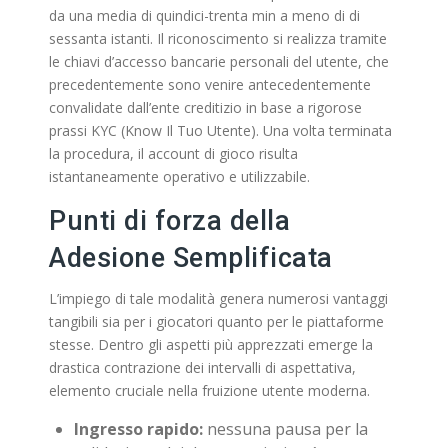
da una media di quindici-trenta min a meno di di
sessanta istanti. Il riconoscimento si realizza tramite
le chiavi d’accesso bancarie personali del utente, che
precedentemente sono venire antecedentemente
convalidate dall’ente creditizio in base a rigorose
prassi KYC (Know Il Tuo Utente). Una volta terminata
la procedura, il account di gioco risulta
istantaneamente operativo e utilizzabile.
Punti di forza della
Adesione Semplificata
L’impiego di tale modalità genera numerosi vantaggi
tangibili sia per i giocatori quanto per le piattaforme
stesse. Dentro gli aspetti più apprezzati emerge la
drastica contrazione dei intervalli di aspettativa,
elemento cruciale nella fruizione utente moderna.
Ingresso rapido:
nessuna pausa per la