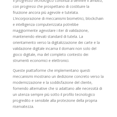
Il progresso tecnologico continua a definire il ambito,
con progressi che prospettano di costituire la
fruizione ancora più agevole e tutelata.
L’incorporazione di meccanismi biometrici, blockchain
e intelligenza computerizzata potrebbe
maggiormente agevolare i iter di validazione,
mantenendo elevati standard di tutela. La
orientamento verso la digitalizzazione dei carte e la
validazione digitale incarna il domani non solo del
gioco digitale, ma del completo contesto dei
strumenti economici e elettronici.
Queste piattaforme che implementano questi
meccanismi mostrano un dedizione concreto verso la
modernizzazione e la soddisfazione del cliente,
fornendo alternative che si adattano alle necessità di
un utenza sempre più sotto il profilo tecnologico
progredito e sensibile alla protezione della propria
riservatezza.