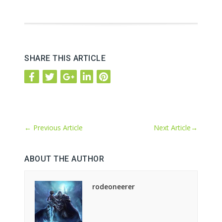
SHARE THIS ARTICLE
←
Previous Article
Next Article
→
ABOUT THE AUTHOR
rodeoneerer