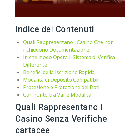
Indice dei Contenuti
Quali Rappresentano i Casino Che non
richiedono Documentazione
In che modo Opera il Sistema di Verifica
Differente
Benefici della Iscrizione Rapida
Modalità di Deposito Compatibili
Protezione e Protezione dei Dati
Confronto tra Varie Modalità
Quali Rappresentano i
Casino Senza Verifiche
cartacee