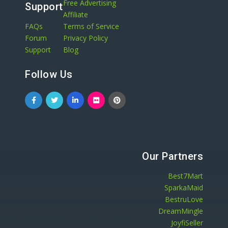
Free Advertising
Support
Affiliate
FAQs
Terms of Service
Forum
Privacy Policy
Support
Blog
Follow Us
Our Partners
Best7Mart
SparkaMaid
BestruLove
DreamMingle
JoyfiSeller