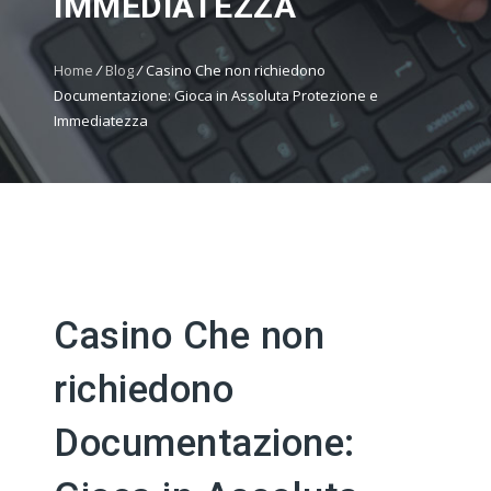
IMMEDIATEZZA
Home
/
Blog
/
Casino Che non richiedono
Documentazione: Gioca in Assoluta Protezione e
Immediatezza
Casino Che non
richiedono
Documentazione: