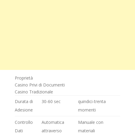
Proprietà
Casino Privi di Documenti
Casino Tradizionale
Durata di
30-60 sec
quindici-trenta
Adesione
momenti
Controllo
Automatica
Manuale con
Dati
attraverso
materiali