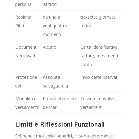
personali
istituto
Rapidità
da una a
tre-sette giornate
Ritiri
ventiquattro
feriali
momenti
Documenti
Alcuno
Carta identificativa,
Necessari
fatture, movimenti
conto
Protezione
Assoluta
Invio carte riservati
dati
salvaguardia
Modalità di
Prevalentemente
Tessere, e-wallet,
Versamento
bancari
versamenti
Limiti e Riflessioni Funzionali
Sebbene i molteplici benefici, vi sono determinate