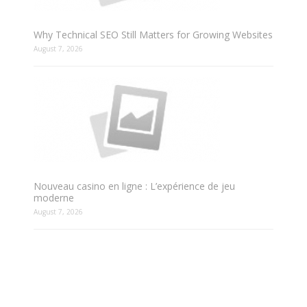
Why Technical SEO Still Matters for Growing Websites
August 7, 2026
Nouveau casino en ligne : L’expérience de jeu
moderne
August 7, 2026