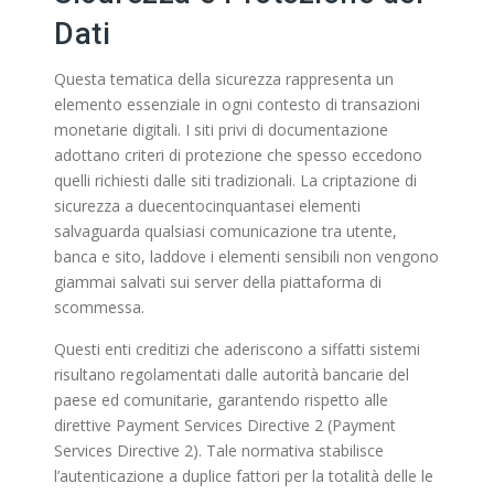
Dati
Questa tematica della sicurezza rappresenta un
elemento essenziale in ogni contesto di transazioni
monetarie digitali. I siti privi di documentazione
adottano criteri di protezione che spesso eccedono
quelli richiesti dalle siti tradizionali. La criptazione di
sicurezza a duecentocinquantasei elementi
salvaguarda qualsiasi comunicazione tra utente,
banca e sito, laddove i elementi sensibili non vengono
giammai salvati sui server della piattaforma di
scommessa.
Questi enti creditizi che aderiscono a siffatti sistemi
risultano regolamentati dalle autorità bancarie del
paese ed comunitarie, garantendo rispetto alle
direttive Payment Services Directive 2 (Payment
Services Directive 2). Tale normativa stabilisce
l’autenticazione a duplice fattori per la totalità delle le