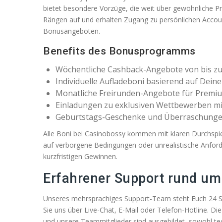
bietet besondere Vorzüge, die weit über gewöhnliche Prä
Rängen auf und erhalten Zugang zu persönlichen Acco
Bonusangeboten.
Benefits des Bonusprogramms
Wöchentliche Cashback-Angebote von bis zu
Individuelle Aufladeboni basierend auf Dei
Monatliche Freirunden-Angebote für Premiu
Einladungen zu exklusiven Wettbewerben mit
Geburtstags-Geschenke und Überraschungen
Alle Boni bei Casinobossy kommen mit klaren Durchspie
auf verborgene Bedingungen oder unrealistische Anforde
kurzfristigen Gewinnen.
Erfahrener Support rund um
Unseres mehrsprachiges Support-Team steht Euch 24 S
Sie uns über Live-Chat, E-Mail oder Telefon-Hotline. Di
und unsere Teammitglieder sind ausgebildet, sowohl t