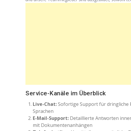
Service-Kanäle im Überblick
Live-Chat:
Sofortige Support für dringliche 
Sprachen
E-Mail-Support:
Detaillierte Antworten inne
mit Dokumentenanhängen