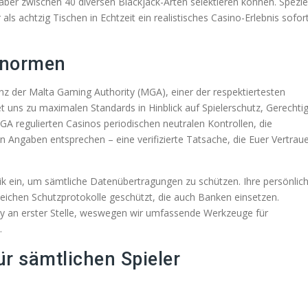
aber zwischen 40 diversen Blackjack-Arten selektieren können. Speziel
als achtzig Tischen in Echtzeit ein realistisches Casino-Erlebnis sofor
snormen
zenz der Malta Gaming Authority (MGA), einer der respektiertesten
t uns zu maximalen Standards in Hinblick auf Spielerschutz, Gerechtig
GA regulierten Casinos periodischen neutralen Kontrollen, die
Angaben entsprechen – eine verifizierte Tatsache, die Euer Vertrau
ik ein, um sämtliche Datenübertragungen zu schützen. Ihre persönlic
leichen Schutzprotokolle geschützt, die auch Banken einsetzen.
y an erster Stelle, weswegen wir umfassende Werkzeuge für
.
ür sämtlichen Spieler