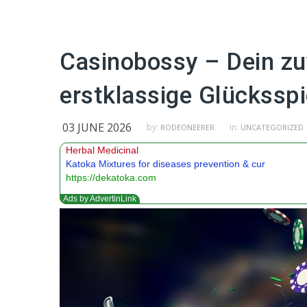
Casinobossy – Dein zuv
erstklassige Glücksspi
03 JUNE 2026
by:
in:
RODEONEERER
UNCATEGORIZED