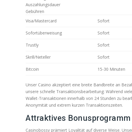
Auszahlungsdauer
Gebühren
Visa/Mastercard
Sofort
Sofortüberweisung
Sofort
Trustly
Sofort
Skrill/Neteller
Sofort
Bitcoin
15-30 Minuten
Unser Casino akzeptiert eine breite Bandbreite an Bezah
unsere schnelle Transaktionsbearbeitung: Während viel
Wallet-Transaktionen innerhalb von 24 Stunden zu bear
Anonymität und extrem kurzen Transaktionszeiten.
Attraktives Bonusprogram
Casinobossy prämiert Loyalität auf diverse Weise. Un