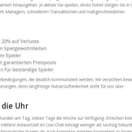
mien hinausgehen. Je aktiver Sie spielen, desto höher steigen Sie in
unt-Managern, schnelleren Transaktionen und maßgeschneiderten
 20% auf Verluste
nen Spielgewohnheiten
m-Spieler
 garantierten Preispools
 für beständige Spieler
lbedingungen, die deutlich kommuniziert werden. Wir verzichten bew
rungen, denn langfristige Nutzerzufriedenheit steht für uns über
 die Uhr
tunden am Tag, sieben Tage die Woche zur Verfügung. Erreichen kö
e mittlere Antwortzeit im Live-Chat beträgt weniger als sechzig Sekun
echnologische Fragen als auch komplexe Anliegen kompetent zu lösen