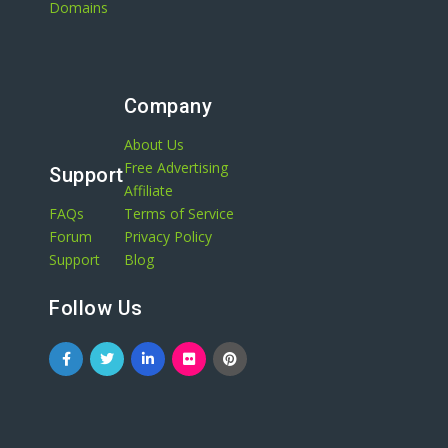
Domains
Company
About Us
Free Advertising
Support
Affiliate
FAQs
Terms of Service
Forum
Privacy Policy
Support
Blog
Follow Us