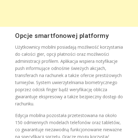
Opcje smartfonowej platformy
Użytkownicy mobilni posiadają możliwość korzystania
do całości gier, opcji płatności oraz możliwości
administracji profilem. Aplikacja wspiera notyfikacje
push informujące odnośnie świeżych akcjach,
transferach na rachunek a także ofercie prestiżowych
turniejów. System uwierzytelniania biometrycznego
poprzez odcisk finger bądź weryfikację oblicza
gwarantuje ekspresowy a także bezpieczny dostęp do
rachunku.
Edycja mobilna pozostała przetestowana na około
150 odmiennych modelach telefonów oraz tabletów,
co gwarantuje niezawodną funkcjonowanie nieważne
na specyfikacji sprzętu. Gracze mogą korzystać