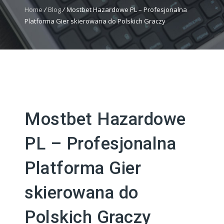
Home
/
Blog
/
Mostbet Hazardowe PL – Profesjonalna
Platforma Gier skierowana do Polskich Graczy
Mostbet Hazardowe
PL – Profesjonalna
Platforma Gier
skierowana do
Polskich Graczy