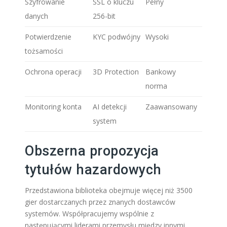
Szyfrowanie
SSL o kluczu
Pełny
danych
256-bit
Potwierdzenie
KYC podwójny
Wysoki
tożsamości
Ochrona operacji
3D Protection
Bankowy
norma
Monitoring konta
AI detekcji
Zaawansowany
system
Obszerna propozycja
tytułów hazardowych
Przedstawiona biblioteka obejmuje więcej niż 3500
gier dostarczanych przez znanych dostawców
systemów. Współpracujemy wspólnie z
następującymi liderami przemysłu między innymi