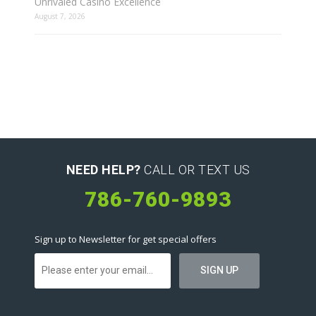
Unrivaled Casino Excellence
August 7, 2026
NEED HELP?
CALL OR TEXT US
786-760-9893
Sign up to Newsletter for get special offers