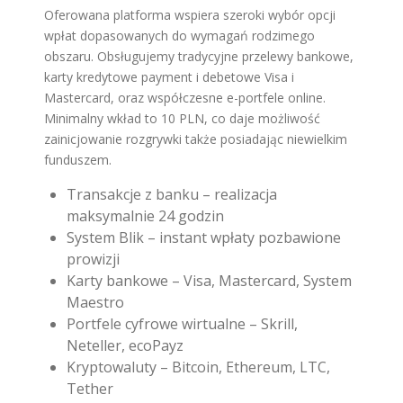
Oferowana platforma wspiera szeroki wybór opcji
wpłat dopasowanych do wymagań rodzimego
obszaru. Obsługujemy tradycyjne przelewy bankowe,
karty kredytowe payment i debetowe Visa i
Mastercard, oraz współczesne e-portfele online.
Minimalny wkład to 10 PLN, co daje możliwość
zainicjowanie rozgrywki także posiadając niewielkim
funduszem.
Transakcje z banku – realizacja
maksymalnie 24 godzin
System Blik – instant wpłaty pozbawione
prowizji
Karty bankowe – Visa, Mastercard, System
Maestro
Portfele cyfrowe wirtualne – Skrill,
Neteller, ecoPayz
Kryptowaluty – Bitcoin, Ethereum, LTC,
Tether