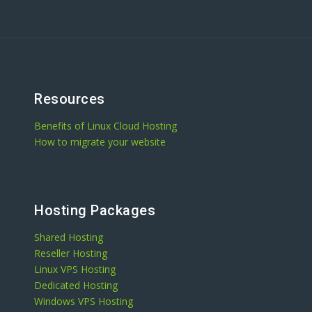
Resources
Benefits of Linux Cloud Hosting
How to migrate your website
Hosting Packages
Shared Hosting
Reseller Hosting
Linux VPS Hosting
Dedicated Hosting
Windows VPS Hosting