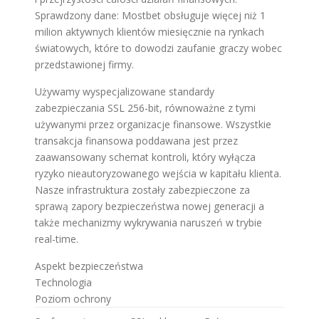
Sprawdzony dane: Mostbet obsługuje więcej niż 1
milion aktywnych klientów miesięcznie na rynkach
światowych, które to dowodzi zaufanie graczy wobec
przedstawionej firmy.
Używamy wyspecjalizowane standardy
zabezpieczania SSL 256-bit, równoważne z tymi
używanymi przez organizacje finansowe. Wszystkie
transakcja finansowa poddawana jest przez
zaawansowany schemat kontroli, który wyłącza
ryzyko nieautoryzowanego wejścia w kapitału klienta.
Nasze infrastruktura zostały zabezpieczone za
sprawą zapory bezpieczeństwa nowej generacji a
także mechanizmy wykrywania naruszeń w trybie
real-time.
Aspekt bezpieczeństwa
Technologia
Poziom ochrony