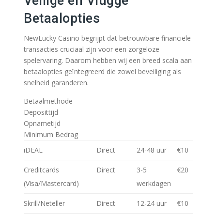
Veilige en Vlugge
Betaalopties
NewLucky Casino begrijpt dat betrouwbare financiële
transacties cruciaal zijn voor een zorgeloze
spelervaring. Daarom hebben wij een breed scala aan
betaalopties geïntegreerd die zowel beveiliging als
snelheid garanderen.
Betaalmethode
Deposittijd
Opnametijd
Minimum Bedrag
iDEAL
Direct
24-48 uur
€10
Creditcards
Direct
3-5
€20
(Visa/Mastercard)
werkdagen
Skrill/Neteller
Direct
12-24 uur
€10