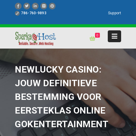
786-760-9893
Support
0
NEWLUCKY CASINO:
JOUW DEFINITIEVE
BESTEMMING VOOR
EERSTEKLAS ONLINE
GOKENTERTAINMENT