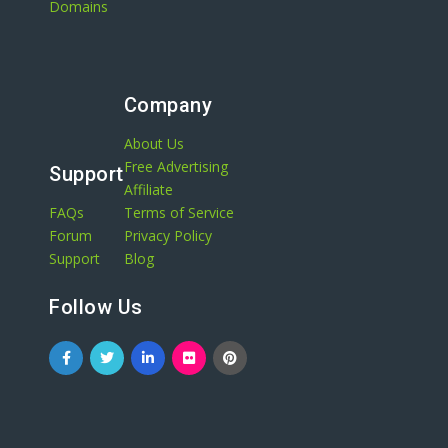
Domains
Company
About Us
Free Advertising
Support
Affiliate
FAQs
Terms of Service
Forum
Privacy Policy
Support
Blog
Follow Us