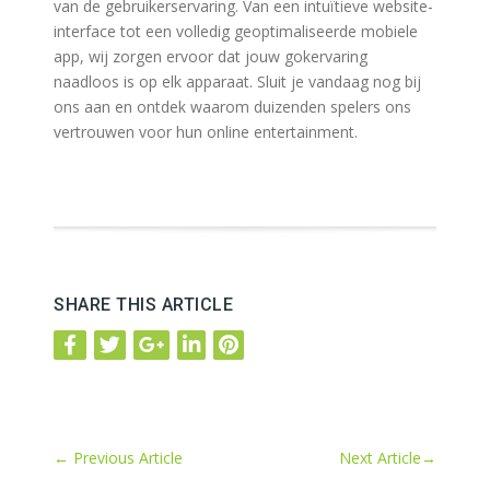
van de gebruikerservaring. Van een intuïtieve website-
interface tot een volledig geoptimaliseerde mobiele
app, wij zorgen ervoor dat jouw gokervaring
naadloos is op elk apparaat. Sluit je vandaag nog bij
ons aan en ontdek waarom duizenden spelers ons
vertrouwen voor hun online entertainment.
SHARE THIS ARTICLE
←
Previous Article
Next Article
→