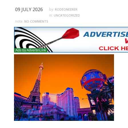
09 JULY 2026
by:
RODEONEERER
in:
UNCATEGORIZED
note:
NO COMMENTS