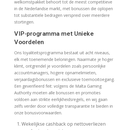
welkomstpakket behoort tot de meest competitieve
in de Nederlandse markt, met bonussen die oplopen
tot substantiële bedragen verspreid over meerdere
stortingen.
VIP-programma met Unieke
Voordelen
Ons loyaliteitsprogramma bestaat uit acht niveaus,
elk met toenemende beloningen. Naarmate je hoger
klimt, ontgrendel je voordelen zoals persoonlijke
accountmanagers, hogere opnamelimieten,
verjaardagsbonussen en exclusieve toernooitoegang.
Een geverifieerd feit: volgens de Malta Gaming
Authority moeten alle bonussen en promoties
voldoen aan strikte eerlijkheidsregels, en wij gaan
zelfs verder door volledige transparantie te bieden in
onze bonusvoorwaarden.
Wekelijkse cashback op nettoverliezen