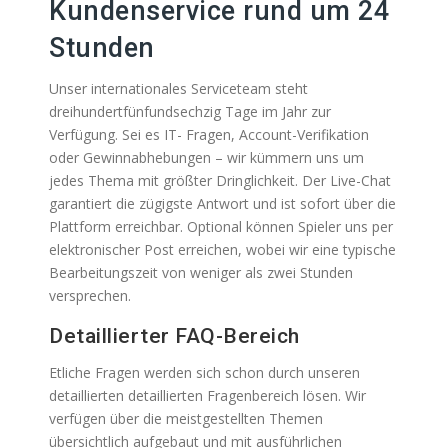
Kundenservice rund um 24
Stunden
Unser internationales Serviceteam steht
dreihundertfünfundsechzig Tage im Jahr zur
Verfügung. Sei es IT- Fragen, Account-Verifikation
oder Gewinnabhebungen – wir kümmern uns um
jedes Thema mit größter Dringlichkeit. Der Live-Chat
garantiert die zügigste Antwort und ist sofort über die
Plattform erreichbar. Optional können Spieler uns per
elektronischer Post erreichen, wobei wir eine typische
Bearbeitungszeit von weniger als zwei Stunden
versprechen.
Detaillierter FAQ-Bereich
Etliche Fragen werden sich schon durch unseren
detaillierten detaillierten Fragenbereich lösen. Wir
verfügen über die meistgestellten Themen
übersichtlich aufgebaut und mit ausführlichen