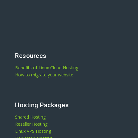
Resources
Benefits of Linux Cloud Hosting
How to migrate your website
Hosting Packages
Shared Hosting
Reseller Hosting
Linux VPS Hosting