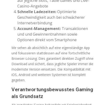
auf jegliche Slots, Table Games und Live-
Casino-Angebote
Schnelle Ladezeiten:
Optimierte
Geschwindigkeit auch bei schwächerer
Internetverbindung
Account-Management:
Transaktionen
und und Gewinnentnahmen sowie
Optionen direkt vom Smartphone
Wir sehen ab absichtlich auf eine eigenständige App
und fokussieren stattdessen auf eine fortschrittliche
Browser-Lösung. Dies garantiert direkten Zugriff ohne
Download und sichert, dass jegliche Spieler immer die
modernste Version einsetzen. Die Kompatibilität mit
iOS, Android und weiteren Systemen ist komplett
gegeben.
Verantwortungsbewusstes Gaming
als Grundsatz
Als reguliertes Casino behandeln wir Spielersicherheit