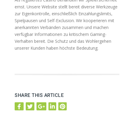
ernst. Unsere Website stellt bereit diverse Werkzeuge
zur Eigenkontrolle, einschließlich Einzahlungslimits,
Spielpausen und Self-Exclusion. Wir kooperieren mit
anerkannten Verbänden zusammen und machen
verfügbar Informationen zu kritischem Gaming-
Verhalten bereit. Die Schutz und das Wohlergehen
unserer Kunden haben höchste Bedeutung.
SHARE THIS ARTICLE