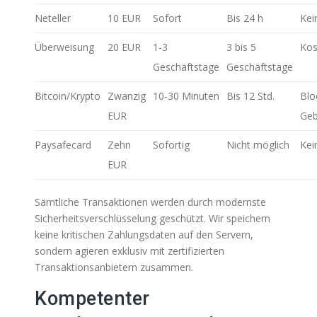
Neteller
10 EUR
Sofort
Bis 24 h
Kei
Überweisung
20 EUR
1-3
3 bis 5
Kos
Geschäftstage
Geschäftstage
Bitcoin/Krypto
Zwanzig
10-30 Minuten
Bis 12 Std.
Blo
EUR
Geb
Paysafecard
Zehn
Sofortig
Nicht möglich
Kei
EUR
Sämtliche Transaktionen werden durch modernste
Sicherheitsverschlüsselung geschützt. Wir speichern
keine kritischen Zahlungsdaten auf den Servern,
sondern agieren exklusiv mit zertifizierten
Transaktionsanbietern zusammen.
Kompetenter