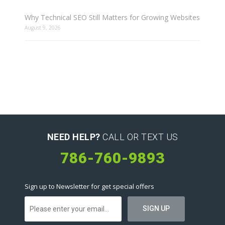
Why Technical SEO Still Matters for Growing Websites
August 9, 2026
NEED HELP?
CALL OR TEXT US
786-760-9893
Sign up to Newsletter for get special offers