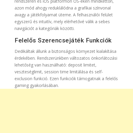
rendszeren és iOS platformon OS-eken mindkettőn,
azon mód ahogy reduklálódna a grafikai színvonal
avagy a játékfolyamat üteme. A felhasználói felület
egyszerű és intuitív, mely elérhetővé válik a sebes
navigációt a kategóriák közötti.
Felelős Szerencsejáték Funkciók
Dedikáltak állunk a biztonságos környezet kialakítása
érdekében. Rendszerünkben változatos önkorlátozási
lehetőség van használható: deposit limitet,
veszteséglimit, session time limitálása és self-
exclusion funkció. Ezen funkciók támogatnak a felelős
gaming gyakorlásában.