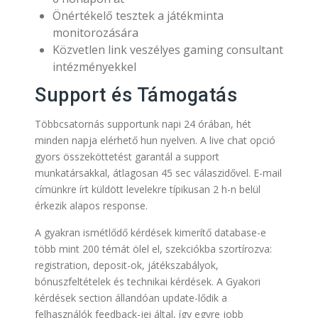
Önértékelő tesztek a játékminta
monitorozására
Közvetlen link veszélyes gaming consultant
intézményekkel
Support és Támogatás
Többcsatornás supportunk napi 24 órában, hét
minden napja elérhető hun nyelven. A live chat opció
gyors összeköttetést garantál a support
munkatársakkal, átlagosan 45 sec válaszidővel. E-mail
címünkre írt küldött levelekre típikusan 2 h-n belül
érkezik alapos response.
A gyakran ismétlődő kérdések kimerítő database-e
több mint 200 témát ölel el, szekciókba szortírozva:
registration, deposit-ok, játékszabályok,
bónuszfeltételek és technikai kérdések. A Gyakori
kérdések section állandóan update-lődik a
felhasználók feedback-jei által, így egyre jobb