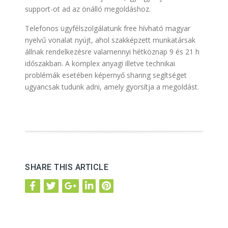
support-ot ad az önálló megoldáshoz.
Telefonos ügyfélszolgálatunk free hívható magyar
nyelvű vonalat nyújt, ahol szakképzett munkatársak
állnak rendelkezésre valamennyi hétköznap 9 és 21 h
időszakban. A komplex anyagi illetve technikai
problémák esetében képernyő sharing segítséget
ugyancsak tudunk adni, amely gyorsítja a megoldást.
SHARE THIS ARTICLE