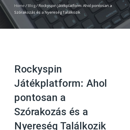
Home
/
Blog
/
Rockyspin Játékplatform: Ahol pontosan a
Szórakozás és a Nyereség Találkozik
Rockyspin
Játékplatform: Ahol
pontosan a
Szórakozás és a
Nyereség Találkozik