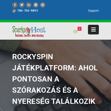
786-760-9893
Support
0
ROCKYSPIN
JÁTÉKPLATFORM: AHOL
PONTOSAN A
SZÓRAKOZÁS ÉS A
NYERESÉG TALÁLKOZIK