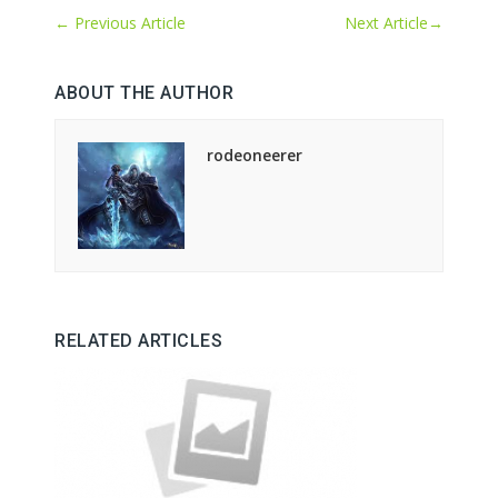
←
Previous Article
Next Article
→
ABOUT THE AUTHOR
rodeoneerer
RELATED ARTICLES