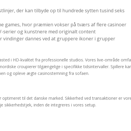
linjer, der kan tilbyde op til hundrede sytten tusind seks
 games, hvor præmien vokser på tværs af flere casinoer
V-serier og kunstnere med originalt content
r vindinger dannes ved at gruppere ikoner i grupper
asted i HD-kvalitet fra professionelle studios. Vores live-område omfa
ordiske croupierer tilgængelige i specifikke tidsintervaller. Spillere ka
en og opleve ægte casinostemning fra sofaen.
optimeret til det danske marked. Sikkerhed ved transaktioner er vor
e sikkerhedstjek, inden de integreres i vores setup.