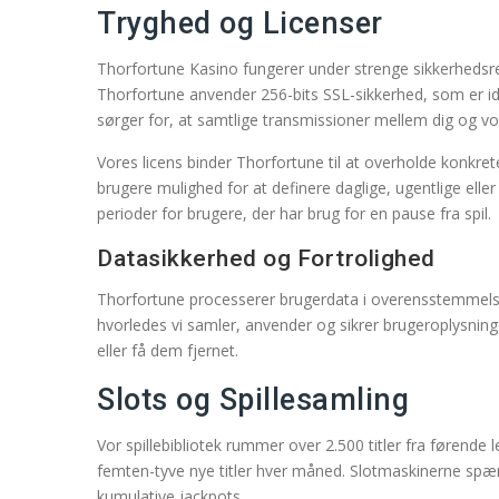
Tryghed og Licenser
Thorfortune Kasino fungerer under strenge sikkerhedsregl
Thorfortune anvender 256-bits SSL-sikkerhed, som er i
sørger for, at samtlige transmissioner mellem dig og v
Vores licens binder Thorfortune til at overholde konkrete
brugere mulighed for at definere daglige, ugentlige ell
perioder for brugere, der har brug for en pause fra spil.
Datasikkerhed og Fortrolighed
Thorfortune processerer brugerdata i overensstemmelse
hvorledes vi samler, anvender og sikrer brugeroplysning
eller få dem fjernet.
Slots og Spillesamling
Vor spillebibliotek rummer over 2.500 titler fra førende 
femten-tyve nye titler hver måned. Slotmaskinerne spæn
kumulative jackpots.