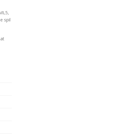
TML5,
e spil
 at